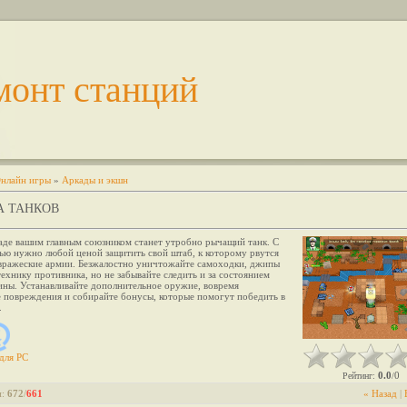
монт станций
нлайн игры
»
Аркады и экшн
А ТАНКОВ
аде вашим главным союзником станет утробно рычащий танк. С
ью нужно любой ценой защитить свой штаб, к которому рвутся
 вражеские армии. Безжалостно уничтожайте самоходки, джипы
ехнику противника, но не забывайте следить и за состоянием
ины. Устанавливайте дополнительное оружие, вовремя
е повреждения и собирайте бонусы, которые помогут победить в
.
для
PC
0.0
0
Рейтинг
:
/
и
:
672
/
661
« Назад
|