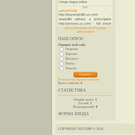
Для добавления необходима
авторизация
НАШ ОПРОС
Оцените мой сайт
Отлично
Хорошо
Неплохо
Плохо
Ужасно
Результаты
|
Архив опросов
Всего ответов:
4
СТАТИСТИКА
Онлайн всего:
1
Гостей:
1
Пользователей:
0
ФОРМА ВХОДА
COPYRIGHT MYCORP © 2026