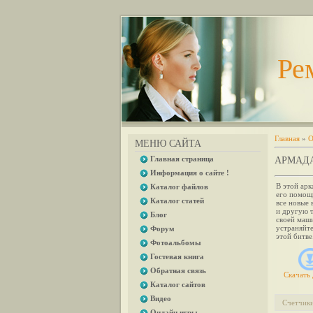
Ре
Главная
»
О
МЕНЮ САЙТА
Главная страница
АРМАД
Информация о сайте !
В этой арк
Каталог файлов
его помощ
Каталог статей
все новые
и другую т
Блог
своей маш
устраняйт
Форум
этой битве
Фотоальбомы
Гостевая книга
Обратная связь
Скачать 
Каталог сайтов
Видео
Счетчик
Онлайн игры