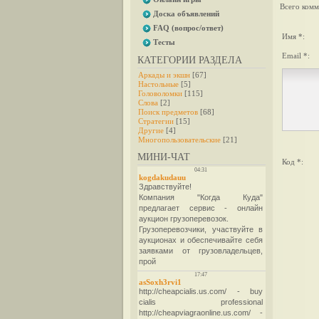
Всего комм
Доска объявлений
FAQ (вопрос/ответ)
Имя *:
Тесты
Email *:
КАТЕГОРИИ РАЗДЕЛА
Аркады и экшн
[67]
Настольные
[5]
Головоломки
[115]
Слова
[2]
Поиск предметов
[68]
Стратегии
[15]
Другие
[4]
Многопользовательские
[21]
МИНИ-ЧАТ
Код *: