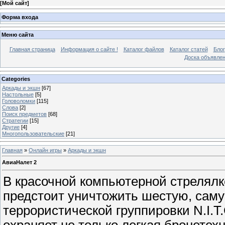
[
Мой сайт
]
Форма входа
Меню сайта
Главная страница
Информация о сайте !
Каталог файлов
Каталог статей
Блог
Доска объявле
Categories
Аркады и экшн
[67]
Настольные
[5]
Головоломки
[115]
Слова
[2]
Поиск предметов
[68]
Стратегии
[15]
Другие
[4]
Многопользовательские
[21]
Главная
»
Онлайн игры
»
Аркады и экшн
АвиаНалет 2
В красочной компьютерной стрелялк
предстоит уничтожить шестую, саму
террористической группировки N.I.T.
охраняет не только легкая бронетехн