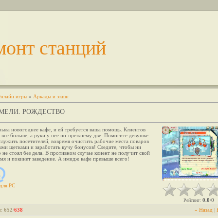
монт станций
нлайн игры
»
Аркады и экшн
МЕЛИ. РОЖДЕСТВО
ыла новогоднее кафе, и ей требуется ваша помощь. Клиентов
 все больше, а руки у нее по-прежнему две. Помогите девушке
лужить посетителей, вовремя очистить рабочие места поваров
ми щетками и заработать кучу бонусов! Следите, чтобы ни
 не стоял без дела. В противном случае клиент не получит свой
емя и покинет заведение. А имидж кафе превыше всего!
для
PC
0.0
0
Рейтинг
:
/
и
:
652
/
638
« Назад
|