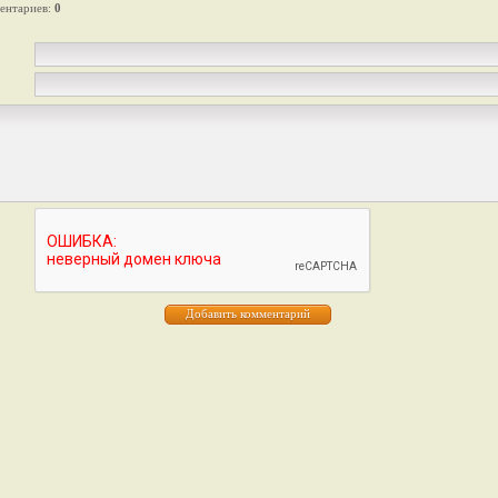
ентариев
:
0