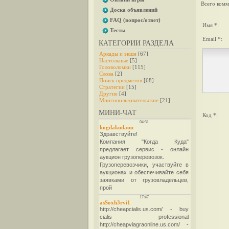
Всего комм
Доска объявлений
FAQ (вопрос/ответ)
Имя *:
Тесты
Email *:
КАТЕГОРИИ РАЗДЕЛА
Аркады и экшн
[67]
Настольные
[5]
Головоломки
[115]
Слова
[2]
Поиск предметов
[68]
Стратегии
[15]
Другие
[4]
Многопользовательские
[21]
МИНИ-ЧАТ
Код *: