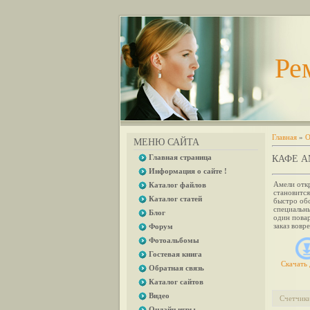
Ре
Главная
»
О
МЕНЮ САЙТА
Главная страница
КАФЕ А
Информация о сайте !
Амели откр
Каталог файлов
становится
Каталог статей
быстро обс
специальны
Блог
один повар
заказ вовр
Форум
Фотоальбомы
Гостевая книга
Скачать 
Обратная связь
Каталог сайтов
Видео
Счетчик
Онлайн игры