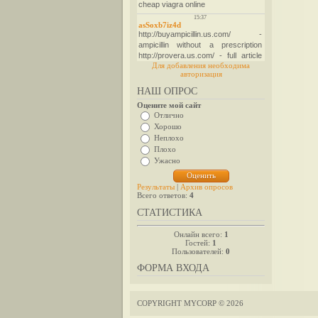
Для добавления необходима
авторизация
НАШ ОПРОС
Оцените мой сайт
Отлично
Хорошо
Неплохо
Плохо
Ужасно
Результаты
|
Архив опросов
Всего ответов:
4
СТАТИСТИКА
Онлайн всего:
1
Гостей:
1
Пользователей:
0
ФОРМА ВХОДА
COPYRIGHT MYCORP © 2026