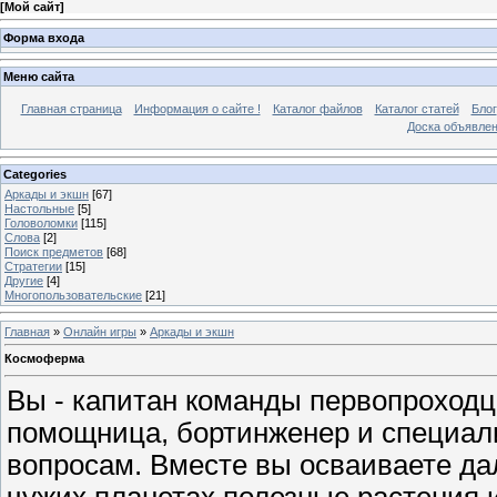
[
Мой сайт
]
Форма входа
Меню сайта
Главная страница
Информация о сайте !
Каталог файлов
Каталог статей
Блог
Доска объявле
Categories
Аркады и экшн
[67]
Настольные
[5]
Головоломки
[115]
Слова
[2]
Поиск предметов
[68]
Стратегии
[15]
Другие
[4]
Многопользовательские
[21]
Главная
»
Онлайн игры
»
Аркады и экшн
Космоферма
Вы - капитан команды первопроходц
помощница, бортинженер и специал
вопросам. Вместе вы осваиваете да
чужих планетах полезные растения