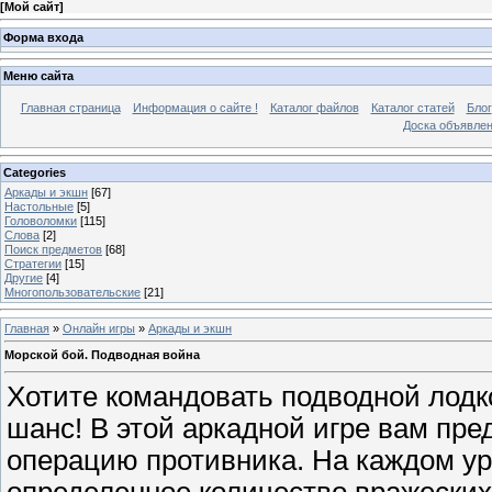
[
Мой сайт
]
Форма входа
Меню сайта
Главная страница
Информация о сайте !
Каталог файлов
Каталог статей
Блог
Доска объявле
Categories
Аркады и экшн
[67]
Настольные
[5]
Головоломки
[115]
Слова
[2]
Поиск предметов
[68]
Стратегии
[15]
Другие
[4]
Многопользовательские
[21]
Главная
»
Онлайн игры
»
Аркады и экшн
Морской бой. Подводная война
Хотите командовать подводной лодк
шанс! В этой аркадной игре вам пре
операцию противника. На каждом у
определенное количество вражеских