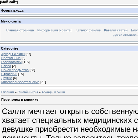
[
Мой сайт
]
Форма входа
Меню сайта
Главная страница
Информация о сайте !
Каталог файлов
Каталог статей
Блог
Доска объявле
Categories
Аркады и экшн
[67]
Настольные
[5]
Головоломки
[115]
Слова
[2]
Поиск предметов
[68]
Стратегии
[15]
Другие
[4]
Многопользовательские
[21]
Главная
»
Онлайн игры
»
Аркады и экшн
Переполох в клинике
Салли мечтает открыть собственную 
хватает специальных медицинских 
девушке приобрести необходимые н
документы. Только запаситесь терп