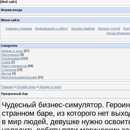
[
Мой сайт
]
Форма входа
Меню сайта
Главная страница
Информация о сайте !
Каталог файлов
Каталог статей
Блог
Доска объявле
Categories
Аркады и экшн
[67]
Настольные
[5]
Головоломки
[115]
Слова
[2]
Поиск предметов
[68]
Стратегии
[15]
Другие
[4]
Многопользовательские
[21]
Главная
»
Онлайн игры
»
Аркады и экшн
Призрачный бар
Чудесный бизнес-симулятор. Героин
странном баре, из которого нет вых
в мир людей, девушке нужно освоит
наладить работу пяти магических за