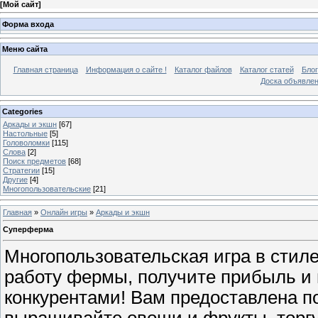
[
Мой сайт
]
Форма входа
Меню сайта
Главная страница
Информация о сайте !
Каталог файлов
Каталог статей
Блог
Доска объявле
Categories
Аркады и экшн
[67]
Настольные
[5]
Головоломки
[115]
Слова
[2]
Поиск предметов
[68]
Стратегии
[15]
Другие
[4]
Многопользовательские
[21]
Главная
»
Онлайн игры
»
Аркады и экшн
Суперферма
Многопользовательская игра в стиле
работу фермы, получите прибыль и 
конкурентами! Вам предоставлена п
выращивайте овощи и фрукты, торг