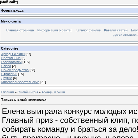
[
Мой сайт
]
Форма входа
Меню сайта
Главная страница
Информация о сайте !
Каталог файлов
Каталог статей
Блог
Доска объявле
Categories
Аркады и экшн
[67]
Настольные
[5]
Головоломки
[115]
Слова
[2]
Поиск предметов
[68]
Стратегии
[15]
Другие
[4]
Многопользовательские
[21]
Главная
»
Онлайн игры
»
Аркады и экшн
Танцевальный переполох
Елена выиграла конкурс молодых ис
Главный приз - собственный клип, п
собирать команду и браться за дело
быть прекрасно - и музыка, и слова