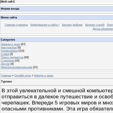
[
Мой сайт
]
Форма входа
Меню сайта
Главная страница
Информация о сайте !
Каталог файлов
Каталог статей
Блог
Доска объявле
Categories
Аркады и экшн
[67]
Настольные
[5]
Головоломки
[115]
Слова
[2]
Поиск предметов
[68]
Стратегии
[15]
Другие
[4]
Многопользовательские
[21]
Главная
»
Онлайн игры
»
Аркады и экшн
Туртикс
В этой увлекательной и смешной компьютер
отправиться в далекое путешествие и осво
черепашек. Впереди 5 игровых миров и мно
опасными противниками. Эта игра обязате