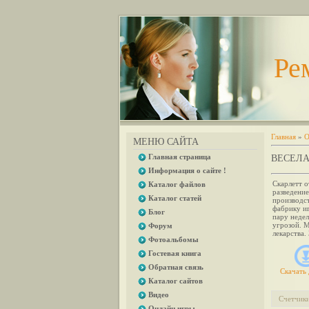
Ре
Главная
»
О
МЕНЮ САЙТА
Главная страница
ВЕСЕЛА
Информация о сайте !
Скарлетт о
Каталог файлов
разведение
Каталог статей
производс
фабрику и
Блог
пару недел
угрозой. М
Форум
лекарства.
Фотоальбомы
Гостевая книга
Обратная связь
Скачать 
Каталог сайтов
Видео
Счетчик
Онлайн игры