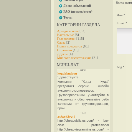
Всего комм
Доска объявлений
FAQ (вопрос/ответ)
Имя *:
Тесты
Email *:
КАТЕГОРИИ РАЗДЕЛА
Аркады и экшн
[67]
Настольные
[5]
Головоломки
[115]
Слова
[2]
Поиск предметов
[68]
Стратегии
[15]
Другие
[4]
Многопользовательские
[21]
МИНИ-ЧАТ
Код *: