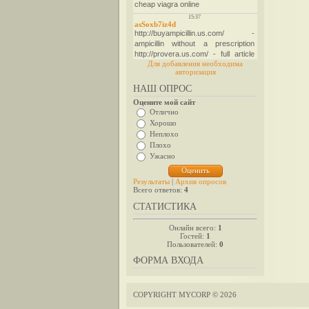
Для добавления необходима
авторизация
НАШ ОПРОС
Оцените мой сайт
Отлично
Хорошо
Неплохо
Плохо
Ужасно
Результаты
|
Архив опросов
Всего ответов:
4
СТАТИСТИКА
Онлайн всего:
1
Гостей:
1
Пользователей:
0
ФОРМА ВХОДА
COPYRIGHT MYCORP © 2026