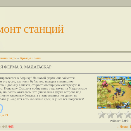
монт станций
нлайн игры
»
Аркады и экшн
Я ФЕРМА 3. МАДАГАСКАР
тправляется в Африку! На новой ферме она займется
м страусов, слонов и буйволов, наладит сувенирное
тво и добычу алмазов, откроет ювелирную мастерскую и
гр. Поначалу Скарлетт собиралась отдохнуть на Мадагаскаре
ь, но потом оказалось, что уникальная фауна острова под
ногие животные больны, а у заповедника нет денег на
 Зато у Скарлетт есть кое-какие идеи, и у нее все получится!
для
PC
0.0
0
Рейтинг
:
/
и
:
643
/
663
« Назад
|