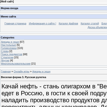
[
Мой сайт
]
Форма входа
Меню сайта
Главная страница
Информация о сайте !
Каталог файлов
Каталог статей
Блог
Доска объявле
Categories
Аркады и экшн
[67]
Настольные
[5]
Головоломки
[115]
Слова
[2]
Поиск предметов
[68]
Стратегии
[15]
Другие
[4]
Многопользовательские
[21]
Главная
»
Онлайн игры
»
Аркады и экшн
Веселая ферма 3. Русская рулетка
Качай нефть - стань олигархом в "В
едет в Россию, в гости к своей подр
наладить производство продуктов д
перехитрить алчных казнокрадов. Де