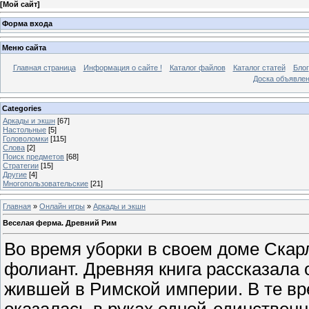
[
Мой сайт
]
Форма входа
Меню сайта
Главная страница
Информация о сайте !
Каталог файлов
Каталог статей
Блог
Доска объявле
Categories
Аркады и экшн
[67]
Настольные
[5]
Головоломки
[115]
Слова
[2]
Поиск предметов
[68]
Стратегии
[15]
Другие
[4]
Многопользовательские
[21]
Главная
»
Онлайн игры
»
Аркады и экшн
Веселая ферма. Древний Рим
Во время уборки в своем доме Скар
фолиант. Древняя книга рассказала 
жившей в Римской империи. В те вр
оказалась в руках одной-единственн