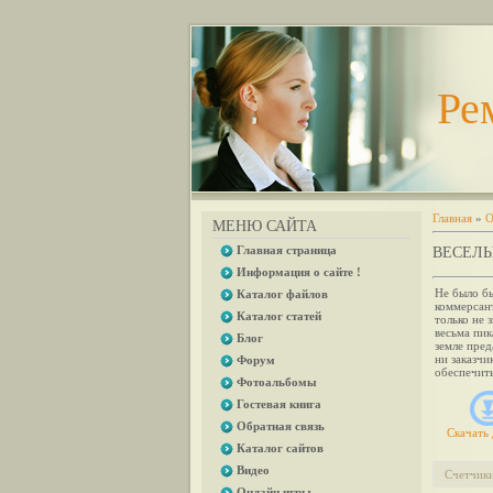
Ре
Главная
»
О
МЕНЮ САЙТА
Главная страница
ВЕСЕЛ
Информация о сайте !
Не было бы
Каталог файлов
коммерсант
Каталог статей
только не 
весьма пи
Блог
земле пред
ни заказч
Форум
обеспечить
Фотоальбомы
Гостевая книга
Обратная связь
Скачать 
Каталог сайтов
Видео
Счетчик
Онлайн игры