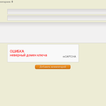
ентариев
:
0