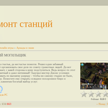
монт станций
нлайн игры
»
Аркады и экшн
ЫЙ МОГИЛЬЩИК
 счастья, да несчастье помогло. Решил один забавный
 организовать свое дело по совету грамотных людей. Да вот
знает, с какой стороны к нему подступиться. Ведь вопрос-то этот
кантный и даже интимный! Задумал мистер Джонс усопших
авать по высшему разряду - чтобы ни самому стыдно не было,
ику. Помогите ему открыть солидное похоронное бюро и
 клиентам богатый выбор услуг.
для
PC
0.0
0
Рейтинг
:
/
и
:
656
/
663
« Назад
|