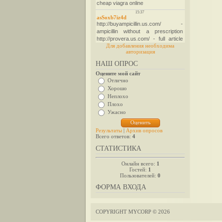
Для добавления необходима
авторизация
НАШ ОПРОС
Оцените мой сайт
Отлично
Хорошо
Неплохо
Плохо
Ужасно
Результаты
|
Архив опросов
Всего ответов:
4
СТАТИСТИКА
Онлайн всего:
1
Гостей:
1
Пользователей:
0
ФОРМА ВХОДА
COPYRIGHT MYCORP © 2026