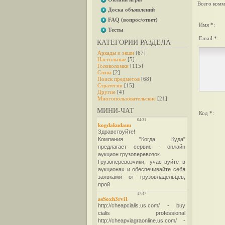
Всего комм
Доска объявлений
FAQ (вопрос/ответ)
Имя *:
Тесты
Email *:
КАТЕГОРИИ РАЗДЕЛА
Аркады и экшн
[67]
Настольные
[5]
Головоломки
[115]
Слова
[2]
Поиск предметов
[68]
Стратегии
[15]
Другие
[4]
Многопользовательские
[21]
МИНИ-ЧАТ
Код *: