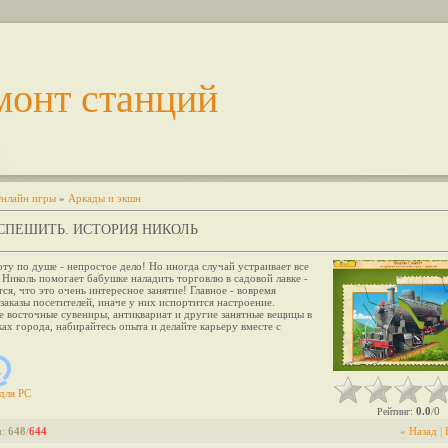
монт станций
нлайн игры
»
Аркады и экшн
СПЕШИТЬ. ИСТОРИЯ НИКОЛЬ
ту по душе - непростое дело! Но иногда случай устраивает все
 Николь помогает бабушке наладить торговлю в садовой лавке -
тся, что это очень интересное занятие! Главное - вовремя
заказы посетителей, иначе у них испортится настроение.
 восточные сувениры, антиквариат и другие занятные вещицы в
ах города, набирайтесь опыта и делайте карьеру вместе с
для
PC
0.0
0
Рейтинг
:
/
и
:
648
/
644
« Назад
|