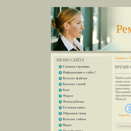
Ре
Главная
»
О
МЕНЮ САЙТА
Главная страница
ВРЕМЯ 
Информация о сайте !
Найти рабо
Каталог файлов
наши дела.
Каталог статей
и оказывае
выполнять 
Блог
Продавайте
магазинчик
Форум
Николь!
Фотоальбомы
Гостевая книга
Обратная связь
Скачать 
Каталог сайтов
Видео
Счетчик
Онлайн игры