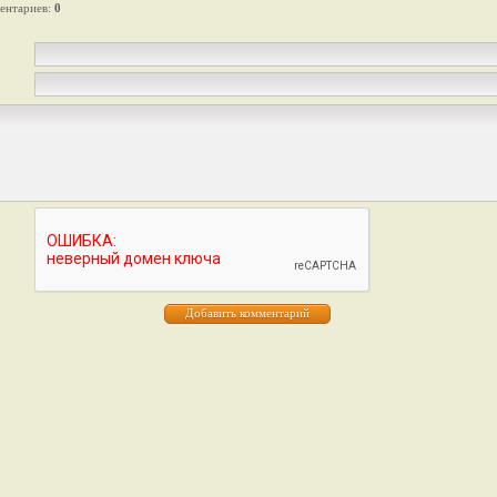
ентариев
:
0