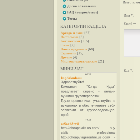
Всего комм
Доска объявлений
FAQ (вопрос/ответ)
Имя *:
Тесты
Email *:
КАТЕГОРИИ РАЗДЕЛА
Аркады и экшн
[67]
Настольные
[5]
Головоломки
[115]
Слова
[2]
Поиск предметов
[68]
Стратегии
[15]
Другие
[4]
Многопользовательские
[21]
МИНИ-ЧАТ
Код *: