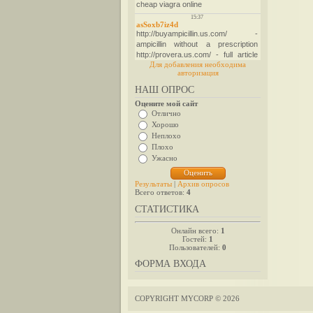
Для добавления необходима
авторизация
НАШ ОПРОС
Оцените мой сайт
Отлично
Хорошо
Неплохо
Плохо
Ужасно
Результаты
|
Архив опросов
Всего ответов:
4
СТАТИСТИКА
Онлайн всего:
1
Гостей:
1
Пользователей:
0
ФОРМА ВХОДА
COPYRIGHT MYCORP © 2026