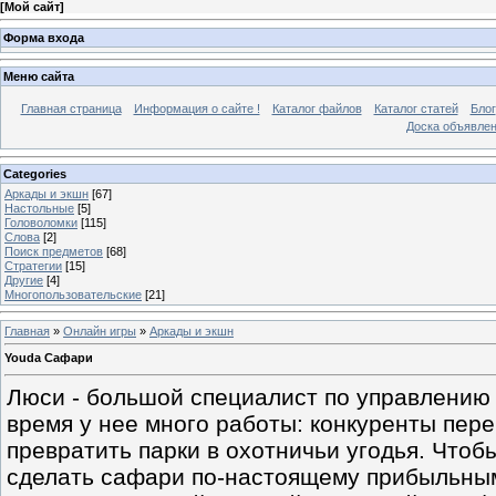
[
Мой сайт
]
Форма входа
Меню сайта
Главная страница
Информация о сайте !
Каталог файлов
Каталог статей
Блог
Доска объявле
Categories
Аркады и экшн
[67]
Настольные
[5]
Головоломки
[115]
Слова
[2]
Поиск предметов
[68]
Стратегии
[15]
Другие
[4]
Многопользовательские
[21]
Главная
»
Онлайн игры
»
Аркады и экшн
Youda Сафари
Люси - большой специалист по управлению
время у нее много работы: конкуренты пер
превратить парки в охотничьи угодья. Что
сделать сафари по-настоящему прибыльны