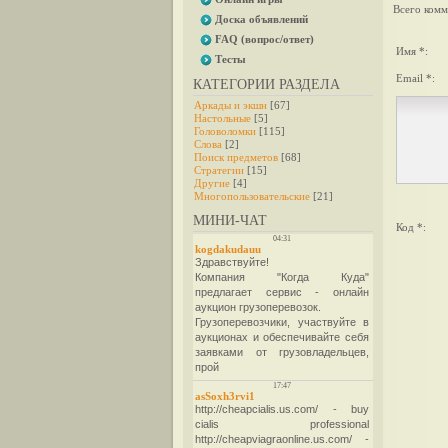
Всего комм
Доска объявлений
FAQ (вопрос/ответ)
Имя *:
Тесты
Email *:
КАТЕГОРИИ РАЗДЕЛА
Аркады и экшн
[67]
Настольные
[5]
Головоломки
[115]
Слова
[2]
Поиск предметов
[68]
Стратегии
[15]
Другие
[4]
Многопользовательские
[21]
МИНИ-ЧАТ
Код *: