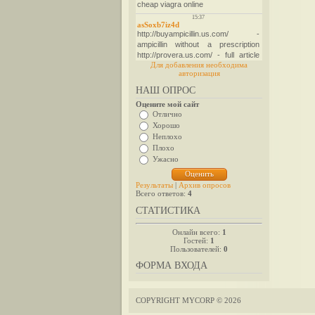
Для добавления необходима
авторизация
НАШ ОПРОС
Оцените мой сайт
Отлично
Хорошо
Неплохо
Плохо
Ужасно
Результаты
|
Архив опросов
Всего ответов:
4
СТАТИСТИКА
Онлайн всего:
1
Гостей:
1
Пользователей:
0
ФОРМА ВХОДА
COPYRIGHT MYCORP © 2026