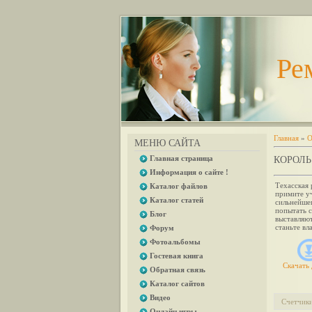
Ре
Главная
»
О
МЕНЮ САЙТА
Главная страница
КОРОЛЬ
Информация о сайте !
Техасская 
Каталог файлов
примите уч
Каталог статей
сильнейше
попытать с
Блог
выставляют
станьте вл
Форум
Фотоальбомы
Гостевая книга
Скачать 
Обратная связь
Каталог сайтов
Видео
Счетчик
Онлайн игры