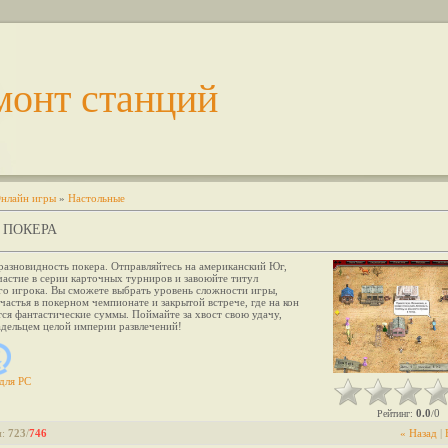
монт станций
нлайн игры
»
Настольные
 ПОКЕРА
разновидность покера. Отправляйтесь на американский Юг,
астие в серии карточных турниров и завоюйте титул
го игрока. Вы сможете выбрать уровень сложности игры,
частья в покерном чемпионате и закрытой встрече, где на кон
ся фантастические суммы. Поймайте за хвост свою удачу,
адельцем целой империи развлечений!
для
PC
0.0
0
Рейтинг
:
/
и
:
723
/
746
« Назад
|