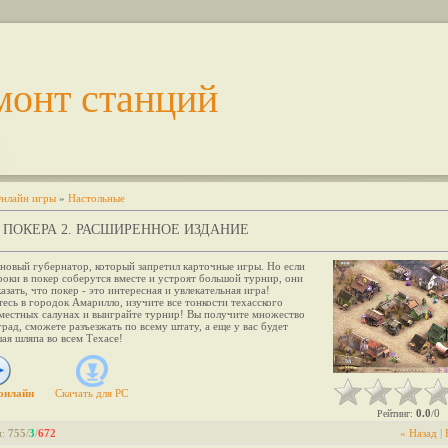
монт станций
нлайн игры
»
Настольные
 ПОКЕРА 2. РАСШИРЕННОЕ ИЗДАНИЕ
 новый губернатор, который запретил карточные игры. Но если
оки в покер соберутся вместе и устроят большой турнир, они
азать, что покер - это интересная и увлекательная игра!
есь в городок Амарилло, изучите все тонкости техасского
 местных салунах и выиграйте турнир! Вы получите множество
рад, сможете разъезжать по всему штату, а еще у вас будет
ая шляпа во всем Техасе!
онлайн
Скачать для
PC
0.0
0
Рейтинг
:
/
и
:
755
/
3
/
672
« Назад
|