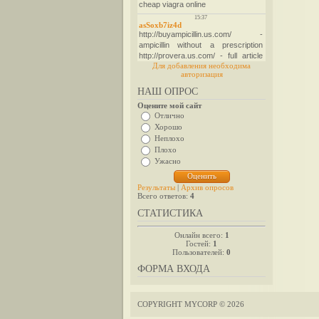
Для добавления необходима
авторизация
НАШ ОПРОС
Оцените мой сайт
Отлично
Хорошо
Неплохо
Плохо
Ужасно
Результаты
|
Архив опросов
Всего ответов:
4
СТАТИСТИКА
Онлайн всего:
1
Гостей:
1
Пользователей:
0
ФОРМА ВХОДА
COPYRIGHT MYCORP © 2026