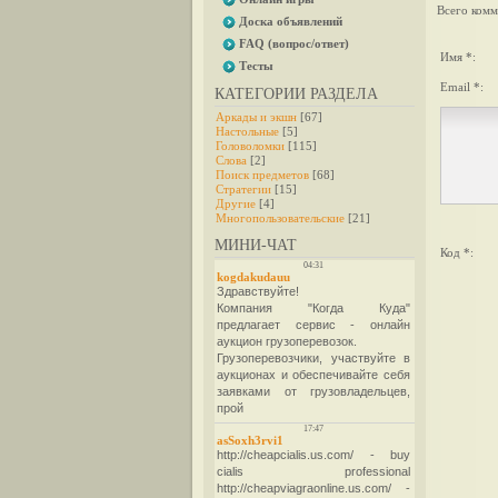
Всего комм
Доска объявлений
FAQ (вопрос/ответ)
Имя *:
Тесты
Email *:
КАТЕГОРИИ РАЗДЕЛА
Аркады и экшн
[67]
Настольные
[5]
Головоломки
[115]
Слова
[2]
Поиск предметов
[68]
Стратегии
[15]
Другие
[4]
Многопользовательские
[21]
МИНИ-ЧАТ
Код *: