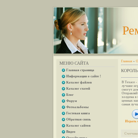
Ре
Главная
»
О
МЕНЮ САЙТА
Главная страница
КОРОЛЬ
Информация о сайте !
В Техасе -
Каталог файлов
лучшие игр
Каталог статей
смогут док
Отправляйт
Блог
холдема в
ценных наг
Форум
самая лучш
Фотоальбомы
Гостевая книга
Обратная связь
Играть 
Каталог сайтов
Видео
Счетчик
Онлайн игры