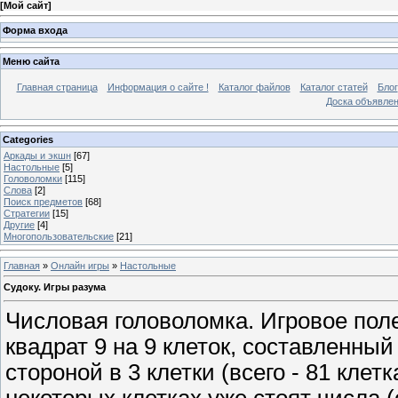
[
Мой сайт
]
Форма входа
Меню сайта
Главная страница
Информация о сайте !
Каталог файлов
Каталог статей
Блог
Доска объявле
Categories
Аркады и экшн
[67]
Настольные
[5]
Головоломки
[115]
Слова
[2]
Поиск предметов
[68]
Стратегии
[15]
Другие
[4]
Многопользовательские
[21]
Главная
»
Онлайн игры
»
Настольные
Судоку. Игры разума
Числовая головоломка. Игровое пол
квадрат 9 на 9 клеток, составленны
стороной в 3 клетки (всего - 81 клетк
некоторых клетках уже стоят числа (