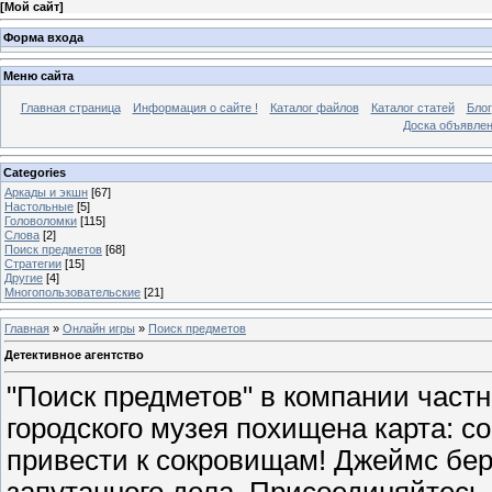
[
Мой сайт
]
Форма входа
Меню сайта
Главная страница
Информация о сайте !
Каталог файлов
Каталог статей
Блог
Доска объявле
Categories
Аркады и экшн
[67]
Настольные
[5]
Головоломки
[115]
Слова
[2]
Поиск предметов
[68]
Стратегии
[15]
Другие
[4]
Многопользовательские
[21]
Главная
»
Онлайн игры
»
Поиск предметов
Детективное агентство
"Поиск предметов" в компании частн
городского музея похищена карта: с
привести к сокровищам! Джеймс бер
запутанного дела. Присоединяйтесь