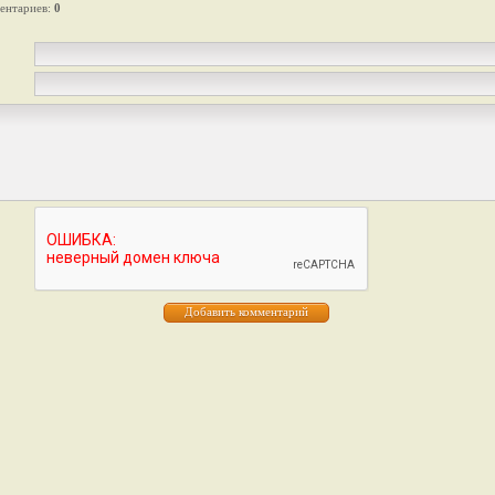
ентариев
:
0