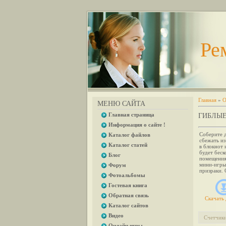
Ре
Главная
»
О
МЕНЮ САЙТА
Главная страница
ГИБЛЫЕ
Информация о сайте !
Соберите д
Каталог файлов
сбежать из
Каталог статей
в блокнот 
будет бес
Блог
помещениях
мини-игры,
Форум
призраки. 
Фотоальбомы
Гостевая книга
Обратная связь
Скачать 
Каталог сайтов
Видео
Счетчик
Онлайн игры