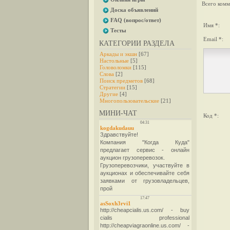
Всего комм
Доска объявлений
FAQ (вопрос/ответ)
Имя *:
Тесты
Email *:
КАТЕГОРИИ РАЗДЕЛА
Аркады и экшн
[67]
Настольные
[5]
Головоломки
[115]
Слова
[2]
Поиск предметов
[68]
Стратегии
[15]
Другие
[4]
Многопользовательские
[21]
МИНИ-ЧАТ
Код *: