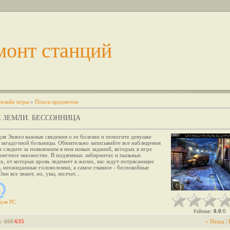
монт станций
нлайн игры
»
Поиск предметов
 ЗЕМЛИ. БЕССОННИЦА
ля Энжел важные сведения о ее болезни и помогите девушке
 загадочной больницы. Обязательно записывайте все наблюдения
и следите за появлением в нем новых заданий, которых в игре
конечное множество. В подземных лабиринтах и пыльных
, от которых кровь леденеет в жилах, вас ждут потрясающие
 неожиданные головоломки, а самое главное - беспокойные
Они все знают, но, увы, молчат...
для
PC
0.0
0
Рейтинг
:
/
и
:
660
/
635
« Назад
|