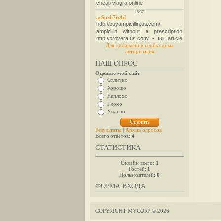
Для добавления необходима
авторизация
НАШ ОПРОС
Оцените мой сайт
Отлично
Хорошо
Неплохо
Плохо
Ужасно
Результаты
|
Архив опросов
Всего ответов:
4
СТАТИСТИКА
Онлайн всего:
1
Гостей:
1
Пользователей:
0
ФОРМА ВХОДА
COPYRIGHT MYCORP © 2026