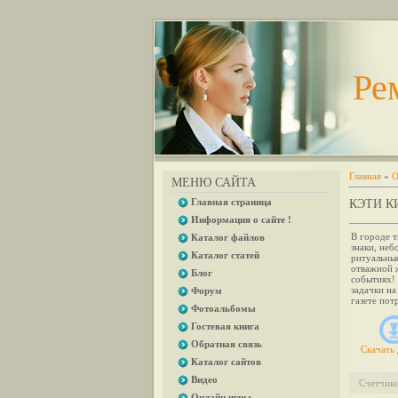
Ре
Главная
»
О
МЕНЮ САЙТА
Главная страница
КЭТИ К
Информация о сайте !
В городе т
Каталог файлов
знаки, неб
Каталог статей
ритуальны
отважной 
Блог
событиях! 
задачки на
Форум
газете по
Фотоальбомы
Гостевая книга
Обратная связь
Скачать 
Каталог сайтов
Видео
Счетчик
Онлайн игры