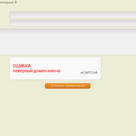
ентариев
:
0