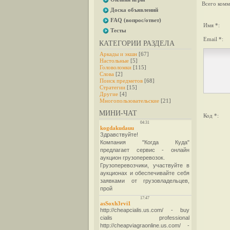
Всего комм
Доска объявлений
FAQ (вопрос/ответ)
Имя *:
Тесты
Email *:
КАТЕГОРИИ РАЗДЕЛА
Аркады и экшн
[67]
Настольные
[5]
Головоломки
[115]
Слова
[2]
Поиск предметов
[68]
Стратегии
[15]
Другие
[4]
Многопользовательские
[21]
МИНИ-ЧАТ
Код *: