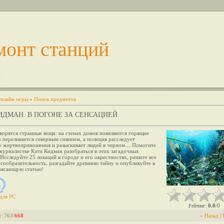
монт станций
нлайн игры
»
Поиск предметов
ИДМАН. В ПОГОНЕ ЗА СЕНСАЦИЕЙ
ворятся странные вещи: на стенах домов появляются горящие
о переливается северным сиянием, а полиция расследует
е жертвоприношения и разыскивает людей в черном… Помогите
журналистке Кэти Кидман разобраться в этих загадочных
Исследуйте 25 локаций в городе и его окрестностях, решите все
 сообразительность, разгадайте древнюю тайну и опубликуйте в
трясающую статью!
для
PC
0.0
0
Рейтинг
:
/
и
:
763
/
668
« Назад
|