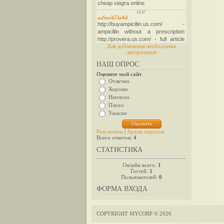
Для добавления необходима
авторизация
НАШ ОПРОС
Оцените мой сайт
Отлично
Хорошо
Неплохо
Плохо
Ужасно
Результаты
|
Архив опросов
Всего ответов:
4
СТАТИСТИКА
Онлайн всего:
1
Гостей:
1
Пользователей:
0
ФОРМА ВХОДА
COPYRIGHT MYCORP © 2026