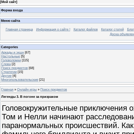
[
Мой сайт
]
Форма входа
Меню сайта
Главная страница
Информация о сайте !
Каталог файлов
Каталог статей
Блог
Доска объявле
Categories
Аркады и экшн
[67]
Настольные
[5]
Головоломки
[115]
Слова
[2]
Поиск предметов
[68]
Стратегии
[15]
Другие
[4]
Многопользовательские
[21]
Главная
»
Онлайн игры
»
Поиск предметов
Легенды 3. В погоне за призраком
Головокружительные приключения о
Том и Нелли начинают расследовани
паранормальных происшествий. Как
фамильного бриллианта и визит при