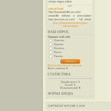
Для добавления необходима
авторизация
НАШ ОПРОС
Оцените мой сайт
Отлично
Хорошо
Неплохо
Плохо
Ужасно
Результаты
|
Архив опросов
Всего ответов:
4
СТАТИСТИКА
Онлайн всего:
1
Гостей:
1
Пользователей:
0
ФОРМА ВХОДА
COPYRIGHT MYCORP © 2026