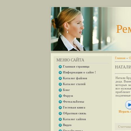
Ре
Главная
»
О
МЕНЮ САЙТА
Главная страница
НАТАЛИ
Информация о сайте !
Натали Бр
Каталог файлов
деда. Взам
Каталог статей
которых з
все нужны
Блог
приблизит 
подземные 
Форум
Фотоальбомы
Гостевая книга
Играть 
Обратная связь
Каталог сайтов
Видео
Счетчик
Онлайн игры