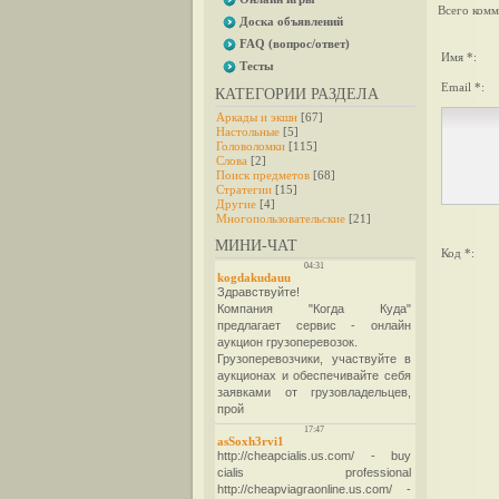
Всего комм
Доска объявлений
FAQ (вопрос/ответ)
Имя *:
Тесты
Email *:
КАТЕГОРИИ РАЗДЕЛА
Аркады и экшн
[67]
Настольные
[5]
Головоломки
[115]
Слова
[2]
Поиск предметов
[68]
Стратегии
[15]
Другие
[4]
Многопользовательские
[21]
МИНИ-ЧАТ
Код *: