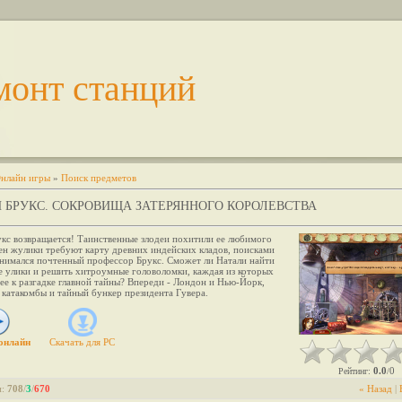
монт станций
нлайн игры
»
Поиск предметов
 БРУКС. СОКРОВИЩА ЗАТЕРЯННОГО КОРОЛЕВСТВА
укс возвращается! Таинственные злодеи похитили ее любимого
ен жулики требуют карту древних индейских кладов, поисками
анимался почтенный профессор Брукс. Сможет ли Натали найти
е улики и решить хитроумные головоломки, каждая из которых
ее к разгадке главной тайны? Впереди - Лондон и Нью-Йорк,
катакомбы и тайный бункер президента Гувера.
онлайн
Скачать для
PC
0.0
0
Рейтинг
:
/
и
:
708
/
3
/
670
« Назад
|