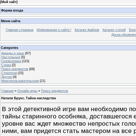
[
Мой сайт
]
Форма входа
Меню сайта
Главная страница
Информация о сайте !
Каталог файлов
Каталог статей
Блог
Доска объявле
Categories
Аркады и экшн
[67]
Настольные
[5]
Головоломки
[115]
Слова
[2]
Поиск предметов
[68]
Стратегии
[15]
Другие
[4]
Многопользовательские
[21]
Главная
»
Онлайн игры
»
Поиск предметов
Натали Брукс. Тайна наследства
В этой детективной игре вам необходимо п
тайны старинного особняка, доставшегося 
уровне вас ждет множество непростых голо
ними, вам придется стать мастером на все 