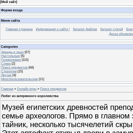
[
Мой сайт
]
Форма входа
Меню сайта
Главная страница
Информация о сайте !
Каталог файлов
Каталог статей
Блог
Доска объявле
Categories
Аркады и экшн
[67]
Настольные
[5]
Головоломки
[115]
Слова
[2]
Поиск предметов
[68]
Стратегии
[15]
Другие
[4]
Многопользовательские
[21]
Главная
»
Онлайн игры
»
Поиск предметов
Побег из затерянного королевства
Музей египетских древностей преп
семье археологов. Прямо в главном
тайник, несколько тысячелетий скр
Этот артефакт открыл двери в заму