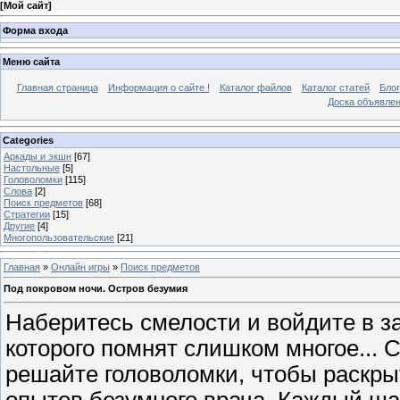
[
Мой сайт
]
Форма входа
Меню сайта
Главная страница
Информация о сайте !
Каталог файлов
Каталог статей
Блог
Доска объявле
Categories
Аркады и экшн
[67]
Настольные
[5]
Головоломки
[115]
Слова
[2]
Поиск предметов
[68]
Стратегии
[15]
Другие
[4]
Многопользовательские
[21]
Главная
»
Онлайн игры
»
Поиск предметов
Под покровом ночи. Остров безумия
Наберитесь смелости и войдите в з
которого помнят слишком многое...
решайте головоломки, чтобы раскры
опытов безумного врача. Каждый ша