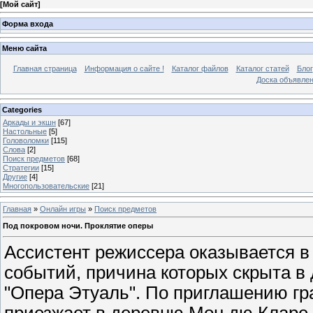
[
Мой сайт
]
Форма входа
Меню сайта
Главная страница
Информация о сайте !
Каталог файлов
Каталог статей
Блог
Доска объявле
Categories
Аркады и экшн
[67]
Настольные
[5]
Головоломки
[115]
Слова
[2]
Поиск предметов
[68]
Стратегии
[15]
Другие
[4]
Многопользовательские
[21]
Главная
»
Онлайн игры
»
Поиск предметов
Под покровом ночи. Проклятие оперы
Ассистент режиссера оказывается в
событий, причина которых скрыта в
"Опера Этуаль". По приглашению гр
приезжает в деревню Мон дю Кларе,