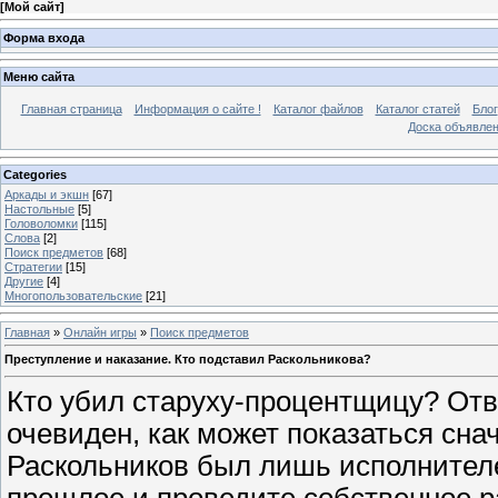
[
Мой сайт
]
Форма входа
Меню сайта
Главная страница
Информация о сайте !
Каталог файлов
Каталог статей
Блог
Доска объявле
Categories
Аркады и экшн
[67]
Настольные
[5]
Головоломки
[115]
Слова
[2]
Поиск предметов
[68]
Стратегии
[15]
Другие
[4]
Многопользовательские
[21]
Главная
»
Онлайн игры
»
Поиск предметов
Преступление и наказание. Кто подставил Раскольникова?
Кто убил старуху-процентщицу? Отве
очевиден, как может показаться снач
Раскольников был лишь исполнителе
прошлое и проведите собственное р