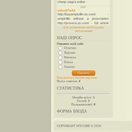
Для добавления необходима
авторизация
НАШ ОПРОС
Оцените мой сайт
Отлично
Хорошо
Неплохо
Плохо
Ужасно
Результаты
|
Архив опросов
Всего ответов:
4
СТАТИСТИКА
Онлайн всего:
1
Гостей:
1
Пользователей:
0
ФОРМА ВХОДА
COPYRIGHT MYCORP © 2026