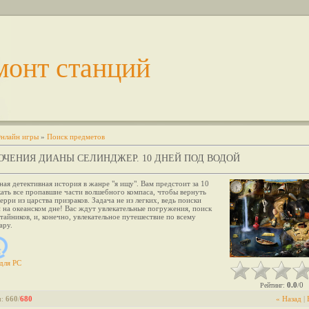
монт станций
нлайн игры
»
Поиск предметов
ЧЕНИЯ ДИАНЫ СЕЛИНДЖЕР. 10 ДНЕЙ ПОД ВОДОЙ
ная детективная история в жанре "я ищу". Вам предстоит за 10
ать все пропавшие части волшебного компаса, чтобы вернуть
рри из царства призраков. Задача не из легких, ведь поиски
 на океанском дне! Вас ждут увлекательные погружения, поиск
тайников, и, конечно, увлекательное путешествие по всему
ару.
для
PC
0.0
0
Рейтинг
:
/
и
:
660
/
680
« Назад
|