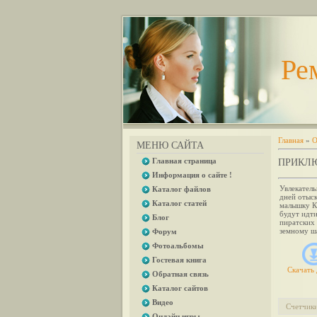
Ре
Главная
»
О
МЕНЮ САЙТА
Главная страница
ПРИКЛЮ
Информация о сайте !
Увлекатель
Каталог файлов
дней отыск
Каталог статей
малышку Ке
будут идти
Блог
пиратских 
земному ш
Форум
Фотоальбомы
Гостевая книга
Скачать 
Обратная связь
Каталог сайтов
Видео
Счетчик
Онлайн игры