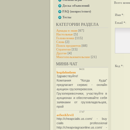
Всего комм
Доска объявлений
FAQ (вопрос/ответ)
Имя *:
Тесты
Email *:
КАТЕГОРИИ РАЗДЕЛА
Аркады и экшн
[67]
Настольные
[5]
Головоломки
[115]
Слова
[2]
Поиск предметов
[68]
Стратегии
[15]
Другие
[4]
Многопользовательские
[21]
МИНИ-ЧАТ
Код *: