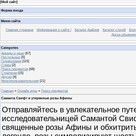
[
Мой сайт
]
Форма входа
Меню сайта
Главная страница
Информация о сайте !
Каталог файлов
Каталог статей
Блог
Доска объявле
Categories
Аркады и экшн
[67]
Настольные
[5]
Головоломки
[115]
Слова
[2]
Поиск предметов
[68]
Стратегии
[15]
Другие
[4]
Многопользовательские
[21]
Главная
»
Онлайн игры
»
Поиск предметов
Саманта Свифт и утерянные розы Афины
Отправляйтесь в увлекательное пут
исследовательницей Самантой Свиф
священные розы Афины и обхитрить
легенде, розы символизируют шесть