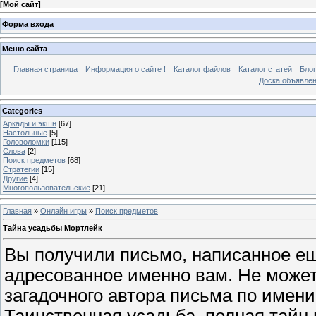
[
Мой сайт
]
Форма входа
Меню сайта
Главная страница
Информация о сайте !
Каталог файлов
Каталог статей
Блог
Доска объявле
Categories
Аркады и экшн
[67]
Настольные
[5]
Головоломки
[115]
Слова
[2]
Поиск предметов
[68]
Стратегии
[15]
Другие
[4]
Многопользовательские
[21]
Главная
»
Онлайн игры
»
Поиск предметов
Тайна усадьбы Мортлейк
Вы получили письмо, написанное еще
адресованное именно вам. Не может
загадочного автора письма по имени
Таинственная усадьба, полная тайн 