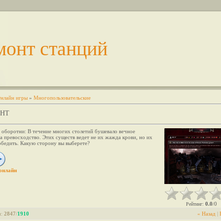
монт станций
нлайн игры
»
Многопользовательские
GHT
 оборотни: В течение многих столетий бушевало вечное
а превосходство. Этих существ ведет не их жажда крови, но их
обедить. Какую сторону вы выберете?
онлайн
0.0
0
Рейтинг
:
/
и
:
2847
/
1910
« Назад
|