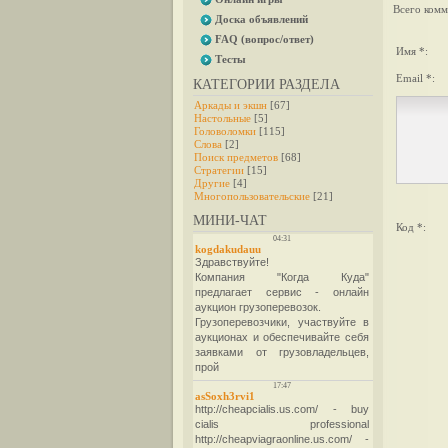
Всего комм
Доска объявлений
FAQ (вопрос/ответ)
Имя *:
Тесты
Email *:
КАТЕГОРИИ РАЗДЕЛА
Аркады и экшн
[67]
Настольные
[5]
Головоломки
[115]
Слова
[2]
Поиск предметов
[68]
Стратегии
[15]
Другие
[4]
Многопользовательские
[21]
МИНИ-ЧАТ
Код *: