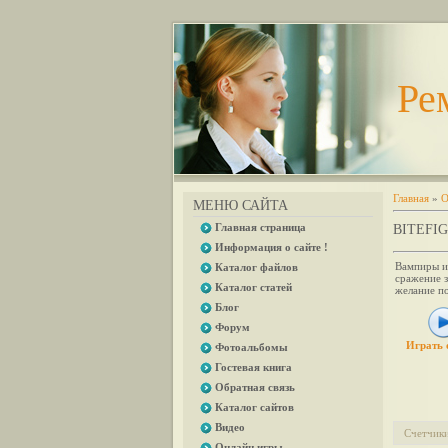
Ре
Главная
»
О
МЕНЮ САЙТА
Главная страница
BITEFI
Информация о сайте !
Вампиры и
Каталог файлов
сражение з
Каталог статей
желание п
Блог
Форум
Играть 
Фотоальбомы
Гостевая книга
Обратная связь
Каталог сайтов
Видео
Счетчик
Онлайн игры