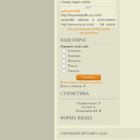
Для добавления необходима
авторизация
НАШ ОПРОС
Оцените мой сайт
Отлично
Хорошо
Неплохо
Плохо
Ужасно
Результаты
|
Архив опросов
Всего ответов:
4
СТАТИСТИКА
Онлайн всего:
1
Гостей:
1
Пользователей:
0
ФОРМА ВХОДА
COPYRIGHT MYCORP © 2026