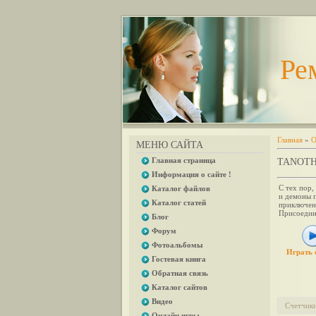
Ре
Главная
»
О
МЕНЮ САЙТА
Главная страница
TANOT
Информация о сайте !
С тех пор,
Каталог файлов
и демоны 
Каталог статей
приключен
Присоединя
Блог
Форум
Фотоальбомы
Играть 
Гостевая книга
Обратная связь
Каталог сайтов
Видео
Счетчик
Онлайн игры