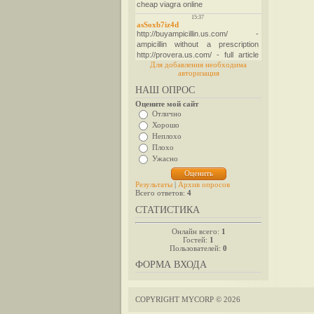
Для добавления необходима
авторизация
НАШ ОПРОС
Оцените мой сайт
Отлично
Хорошо
Неплохо
Плохо
Ужасно
Результаты
|
Архив опросов
Всего ответов:
4
СТАТИСТИКА
Онлайн всего:
1
Гостей:
1
Пользователей:
0
ФОРМА ВХОДА
COPYRIGHT MYCORP © 2026