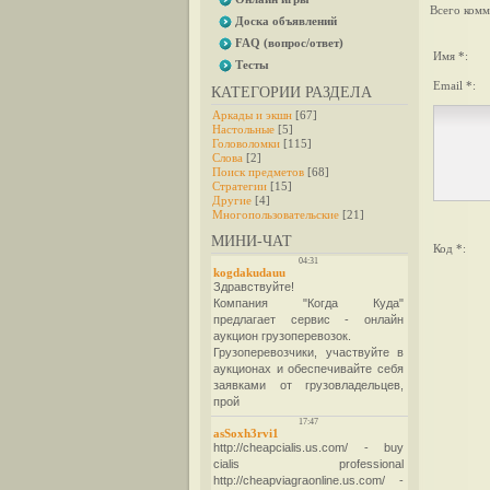
Всего комм
Доска объявлений
FAQ (вопрос/ответ)
Имя *:
Тесты
Email *:
КАТЕГОРИИ РАЗДЕЛА
Аркады и экшн
[67]
Настольные
[5]
Головоломки
[115]
Слова
[2]
Поиск предметов
[68]
Стратегии
[15]
Другие
[4]
Многопользовательские
[21]
МИНИ-ЧАТ
Код *: