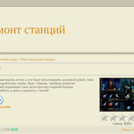
монт станций
нлайн игры
»
Многопользовательские
H
 как король исчез, а его брат начал править железной рукой, тени
поработили страну Арис. Однако, храбрые искатели
ий поднимают свои мечи против созданий бездны.
йтесь к ним и сразитесь с тьмой!
онлайн
0.0
0
Рейтинг
:
/
и
:
2730
/
1820
« Назад
|