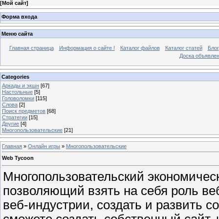
[
Мой сайт
]
Форма входа
Меню сайта
Главная страница
Информация о сайте !
Каталог файлов
Каталог статей
Блог
Доска объявле
Categories
Аркады и экшн
[67]
Настольные
[5]
Головоломки
[115]
Слова
[2]
Поиск предметов
[68]
Стратегии
[15]
Другие
[4]
Многопользовательские
[21]
Главная
»
Онлайн игры
»
Многопользовательские
Web Tycoon
Многопользовательский экономичес
позволяющий взять на себя роль веб
веб-индустрии, создать и развить с
сможете создать собственный сайт, 