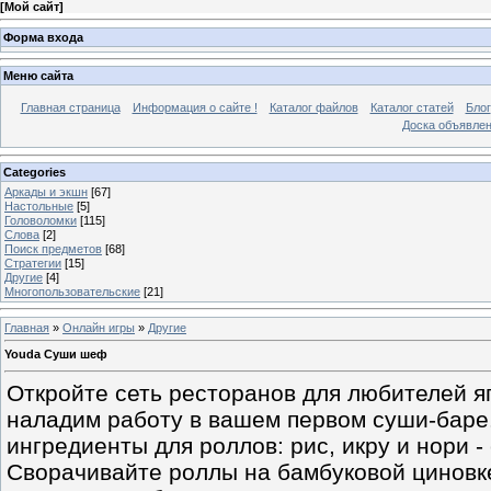
[
Мой сайт
]
Форма входа
Меню сайта
Главная страница
Информация о сайте !
Каталог файлов
Каталог статей
Блог
Доска объявле
Categories
Аркады и экшн
[67]
Настольные
[5]
Головоломки
[115]
Слова
[2]
Поиск предметов
[68]
Стратегии
[15]
Другие
[4]
Многопользовательские
[21]
Главная
»
Онлайн игры
»
Другие
Youda Суши шеф
Откройте сеть ресторанов для любителей яп
наладим работу в вашем первом суши-баре
ингредиенты для роллов: рис, икру и нори 
Сворачивайте роллы на бамбуковой циновк