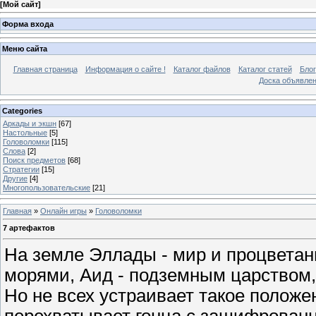
[
Мой сайт
]
Форма входа
Меню сайта
Главная страница
Информация о сайте !
Каталог файлов
Каталог статей
Блог
Доска объявле
Categories
Аркады и экшн
[67]
Настольные
[5]
Головоломки
[115]
Слова
[2]
Поиск предметов
[68]
Стратегии
[15]
Другие
[4]
Многопользовательские
[21]
Главная
»
Онлайн игры
»
Головоломки
7 артефактов
На земле Эллады - мир и процветан
морями, Аид - подземным царством, 
Но не всех устраивает такое полож
перехватывает гонца с зашифрован