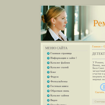
Ре
Главная
»
О
МЕНЮ САЙТА
Главная страница
ДЕТЕК
Информация о сайте !
У Романа,
Каталог файлов
Винни, зна
Каталог статей
Билл Смит 
загадочны
Блог
участие в 
взорвать п
Форум
мирных жи
Фотоальбомы
Гостевая книга
Обратная связь
Скачать 
Каталог сайтов
Видео
Счетчик
Онлайн игры