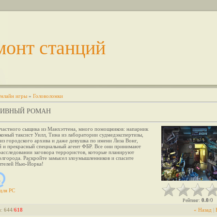
монт станций
нлайн игры
»
Головоломки
ТИВНЫЙ РОМАН
 частного сыщика из Манхэттена, много помощников: напарник
комый таксист Уилл, Тина из лаборатории судмедэкспертизы,
из городского архива и даже девушка по имени Лиза Вонг,
й и прекрасный специальный агент ФБР. Все они принимают
расследовании заговора террористов, которые планируют
олгорода. Раскройте замысел злоумышленников и спасите
телей Нью-Йорка!
для
PC
0.0
0
Рейтинг
:
/
и
:
644
/
618
« Назад
|