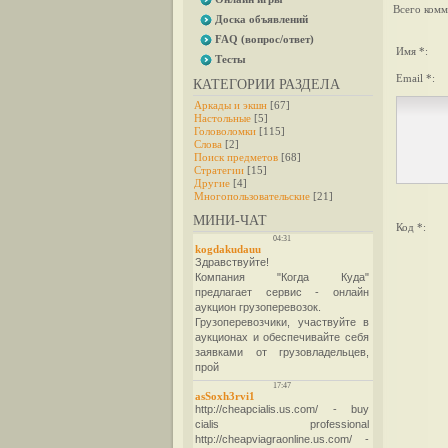
Всего комм
Доска объявлений
FAQ (вопрос/ответ)
Имя *:
Тесты
Email *:
КАТЕГОРИИ РАЗДЕЛА
Аркады и экшн
[67]
Настольные
[5]
Головоломки
[115]
Слова
[2]
Поиск предметов
[68]
Стратегии
[15]
Другие
[4]
Многопользовательские
[21]
МИНИ-ЧАТ
Код *: