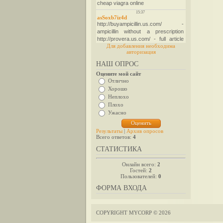
Для добавления необходима
авторизация
НАШ ОПРОС
Оцените мой сайт
Отлично
Хорошо
Неплохо
Плохо
Ужасно
Результаты
|
Архив опросов
Всего ответов:
4
СТАТИСТИКА
Онлайн всего:
2
Гостей:
2
Пользователей:
0
ФОРМА ВХОДА
COPYRIGHT MYCORP © 2026