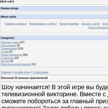
[
Мой сайт
]
Форма входа
Меню сайта
Главная страница
Информация о сайте !
Каталог файлов
Каталог статей
Блог
Доска объявле
Categories
Аркады и экшн
[67]
Настольные
[5]
Головоломки
[115]
Слова
[2]
Поиск предметов
[68]
Стратегии
[15]
Другие
[4]
Многопользовательские
[21]
Главная
»
Онлайн игры
»
Головоломки
Discovery! В поисках приключений
Шоу начинается! В этой игре вы буд
телевизионной викторине. Вместе с
сможете побороться за главный приз
путешествие! Залог победы прост: з