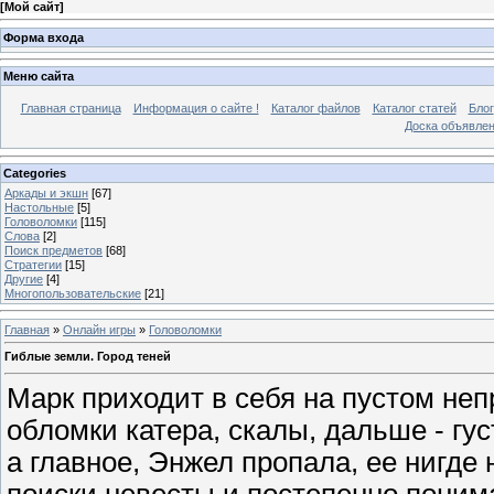
[
Мой сайт
]
Форма входа
Меню сайта
Главная страница
Информация о сайте !
Каталог файлов
Каталог статей
Блог
Доска объявле
Categories
Аркады и экшн
[67]
Настольные
[5]
Головоломки
[115]
Слова
[2]
Поиск предметов
[68]
Стратегии
[15]
Другие
[4]
Многопользовательские
[21]
Главная
»
Онлайн игры
»
Головоломки
Гиблые земли. Город теней
Марк приходит в себя на пустом неп
обломки катера, скалы, дальше - гус
а главное, Энжел пропала, ее нигде 
поиски невесты и постепенно понима