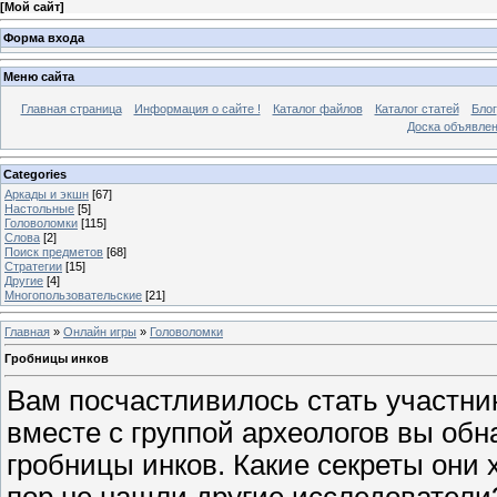
[
Мой сайт
]
Форма входа
Меню сайта
Главная страница
Информация о сайте !
Каталог файлов
Каталог статей
Блог
Доска объявле
Categories
Аркады и экшн
[67]
Настольные
[5]
Головоломки
[115]
Слова
[2]
Поиск предметов
[68]
Стратегии
[15]
Другие
[4]
Многопользовательские
[21]
Главная
»
Онлайн игры
»
Головоломки
Гробницы инков
Вам посчастливилось стать участни
вместе с группой археологов вы об
гробницы инков. Какие секреты они 
пор не нашли другие исследователи