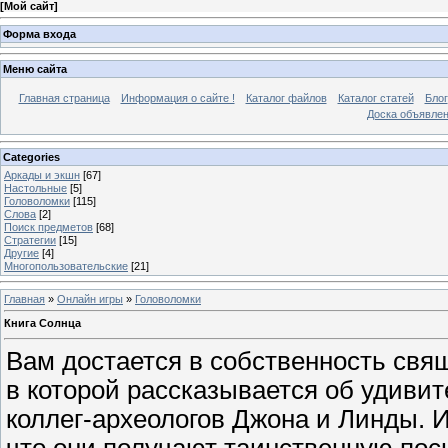
[
Мой сайт
]
Форма входа
Меню сайта
Главная страница
Информация о сайте !
Каталог файлов
Каталог статей
Блог
Доска объявле
Categories
Аркады и экшн
[67]
Настольные
[5]
Головоломки
[115]
Слова
[2]
Поиск предметов
[68]
Стратегии
[15]
Другие
[4]
Многопользовательские
[21]
Главная
»
Онлайн игры
»
Головоломки
Книга Солнца
Вам достается в собственность свя
в которой рассказывается об удиви
коллег-археологов Джона и Линды. И
что они получают таинственную посы