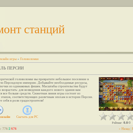
монт станций
нлайн игры
»
Головоломки
ЛЬ ПЕРСИИ
орической головоломке вы превратите небольшое поселение в
ую Персидскую империю. Добывайте необходимые ресурсы,
епочки из одинаковых фишек. Масштабы строительства будут
 возрастать: для возведения каждого нового здания вам
я все больше средств. Сюжетная линия игры состоит из
х этапов, соответствующих различным эпохам в истории Персии.
 себя в роли градостроителя!
онлайн
Скачать для
PC
0.0
0
Рейтинг
:
/
и
:
776
/
2
/
676
« Назад
|