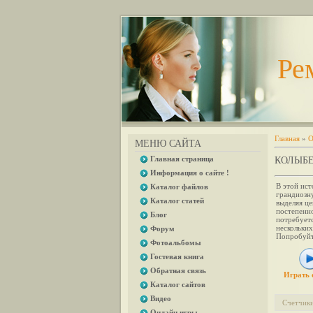
Ре
Главная
»
О
МЕНЮ САЙТА
Главная страница
КОЛЫБЕ
Информация о сайте !
В этой ист
Каталог файлов
грандиозн
Каталог статей
выделяя ц
постепенно
Блог
потребуетс
нескольки
Форум
Попробуйте
Фотоальбомы
Гостевая книга
Обратная связь
Играть 
Каталог сайтов
Видео
Счетчик
Онлайн игры