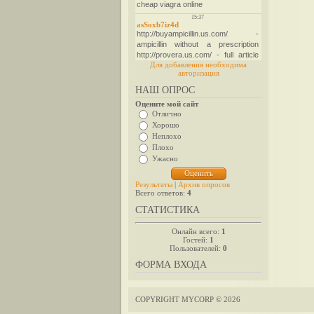
Для добавления необходима
авторизация
НАШ ОПРОС
Оцените мой сайт
Отлично
Хорошо
Неплохо
Плохо
Ужасно
Результаты
|
Архив опросов
Всего ответов:
4
СТАТИСТИКА
Онлайн всего:
1
Гостей:
1
Пользователей:
0
ФОРМА ВХОДА
COPYRIGHT MYCORP © 2026