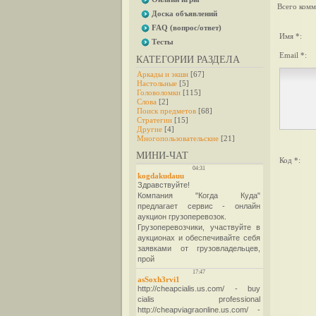
Всего комм
Доска объявлений
FAQ (вопрос/ответ)
Имя *:
Тесты
Email *:
КАТЕГОРИИ РАЗДЕЛА
Аркады и экшн
[67]
Настольные
[5]
Головоломки
[115]
Слова
[2]
Поиск предметов
[68]
Стратегии
[15]
Другие
[4]
Многопользовательские
[21]
МИНИ-ЧАТ
Код *: