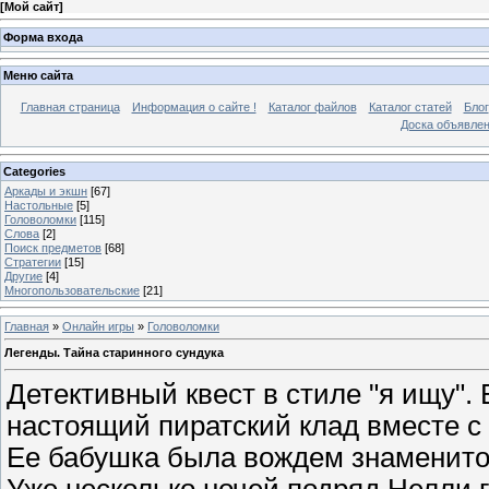
[
Мой сайт
]
Форма входа
Меню сайта
Главная страница
Информация о сайте !
Каталог файлов
Каталог статей
Блог
Доска объявле
Categories
Аркады и экшн
[67]
Настольные
[5]
Головоломки
[115]
Слова
[2]
Поиск предметов
[68]
Стратегии
[15]
Другие
[4]
Многопользовательские
[21]
Главная
»
Онлайн игры
»
Головоломки
Легенды. Тайна старинного сундука
Детективный квест в стиле "я ищу".
настоящий пиратский клад вместе с
Ее бабушка была вождем знаменито
Уже несколько ночей подряд Нелли г