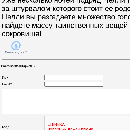
за штурвалом которого стоит ее род
Нелли вы разгадаете множество голо
найдете массу таинственных вещей
сокровища!
Скачать для
PC
Всего комментариев
:
0
Имя *:
Email *:
Код *: