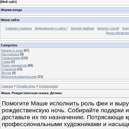
[
Мой сайт
]
Форма входа
Меню сайта
Главная страница
Информация о сайте !
Каталог файлов
Каталог статей
Блог
Доска объявле
Categories
Аркады и экшн
[67]
Настольные
[5]
Головоломки
[115]
Слова
[2]
Поиск предметов
[68]
Стратегии
[15]
Другие
[4]
Многопользовательские
[21]
Главная
»
Онлайн игры
»
Головоломки
Маша. Рождественская сказка. Делюкс
Помогите Маше исполнить роль феи и выру
рождественскую ночь. Собирайте подарки и
доставьте их по назначению. Потрясающе к
профессиональными художниками и насыще