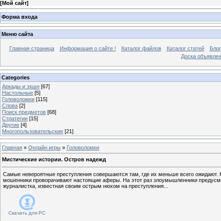
[
Мой сайт
]
Форма входа
Меню сайта
Главная страница
Информация о сайте !
Каталог файлов
Каталог статей
Блог
Доска объявле
Categories
Аркады и экшн
[67]
Настольные
[5]
Головоломки
[115]
Слова
[2]
Поиск предметов
[68]
Стратегии
[15]
Другие
[4]
Многопользовательские
[21]
Главная
»
Онлайн игры
»
Головоломки
Мистические истории. Остров надежд
Самые невероятные преступления совершаются там, где их меньше всего ожидают. Н
мошенники проворачивают настоящие аферы. На этот раз злоумышленники предусмот
журналистка, известная своим острым нюхом на преступления...
Скачать для
PC