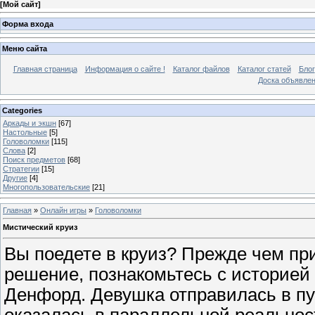
[
Мой сайт
]
Форма входа
Меню сайта
Главная страница
Информация о сайте !
Каталог файлов
Каталог статей
Блог
Доска объявле
Categories
Аркады и экшн
[67]
Настольные
[5]
Головоломки
[115]
Слова
[2]
Поиск предметов
[68]
Стратегии
[15]
Другие
[4]
Многопользовательские
[21]
Главная
»
Онлайн игры
»
Головоломки
Мистический круиз
Вы поедете в круиз? Прежде чем пр
решение, познакомьтесь с историе
Денфорд. Девушка отправилась в пу
оказалась в параллельной реальнос