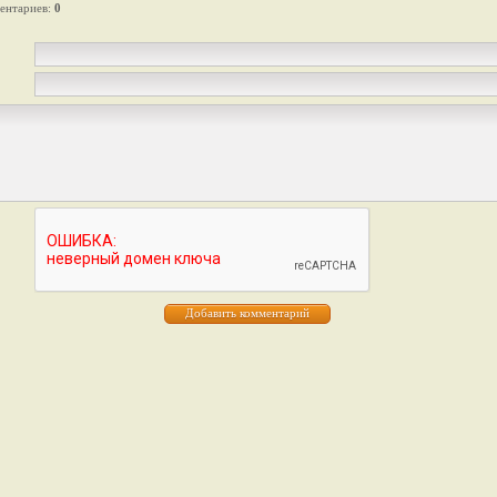
ентариев
:
0