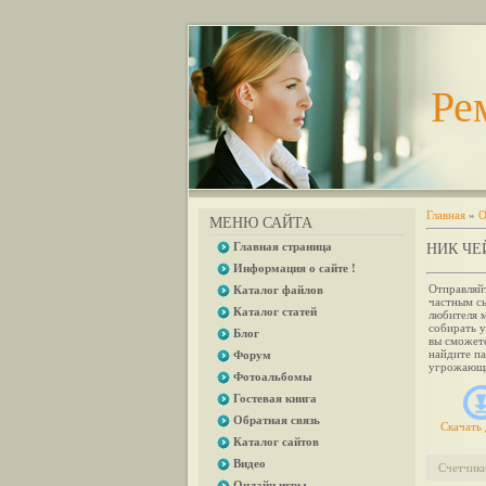
Ре
Главная
»
О
МЕНЮ САЙТА
Главная страница
НИК ЧЕ
Информация о сайте !
Отправляйт
Каталог файлов
частным с
Каталог статей
любителя 
собирать у
Блог
вы сможет
найдите па
Форум
угрожающи
Фотоальбомы
Гостевая книга
Обратная связь
Скачать 
Каталог сайтов
Видео
Счетчик
Онлайн игры