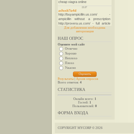
Для добавления необходима
авторизация
НАШ ОПРОС
Оцените мой сайт
Отлично
Хорошо
Неплохо
Плохо
Ужасно
Результаты
|
Архив опросов
Всего ответов:
4
СТАТИСТИКА
Онлайн всего:
1
Гостей:
1
Пользователей:
0
ФОРМА ВХОДА
COPYRIGHT MYCORP © 2026