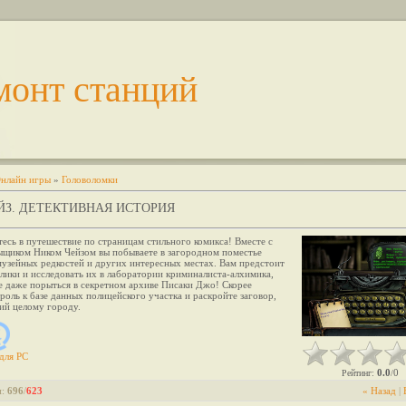
монт станций
нлайн игры
»
Головоломки
ЙЗ. ДЕТЕКТИВНАЯ ИСТОРИЯ
есь в путешествие по страницам стильного комикса! Вместе с
ыщиком Ником Чейзом вы побываете в загородном поместье
музейных редкостей и других интересных местах. Вам предстоит
лики и исследовать их в лаборатории криминалиста-алхимика,
е даже порыться в секретном архиве Писаки Джо! Скорее
роль к базе данных полицейского участка и раскройте заговор,
й целому городу.
для
PC
0.0
0
Рейтинг
:
/
и
:
696
/
623
« Назад
|