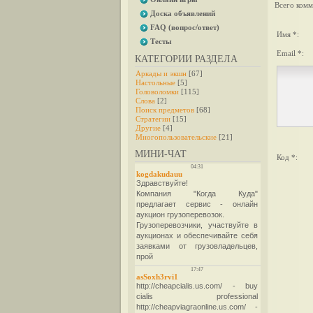
Всего комм
Доска объявлений
FAQ (вопрос/ответ)
Имя *:
Тесты
Email *:
КАТЕГОРИИ РАЗДЕЛА
Аркады и экшн
[67]
Настольные
[5]
Головоломки
[115]
Слова
[2]
Поиск предметов
[68]
Стратегии
[15]
Другие
[4]
Многопользовательские
[21]
МИНИ-ЧАТ
Код *: