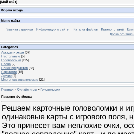
[
Мой сайт
]
Форма входа
Меню сайта
Главная страница
Информация о сайте !
Каталог файлов
Каталог статей
Блог
Доска объявле
Categories
Аркады и экшн
[67]
Настольные
[5]
Головоломки
[115]
Слова
[2]
Поиск предметов
[68]
Стратегии
[15]
Другие
[4]
Многопользовательские
[21]
Главная
»
Онлайн игры
»
Головоломки
Пасьянс Футболка
Решаем карточные головоломки и иг
одинаковые карты с игрового поля, 
Это принесет вам неплохие очки, ос
"полное совпадение" карт - и по мас