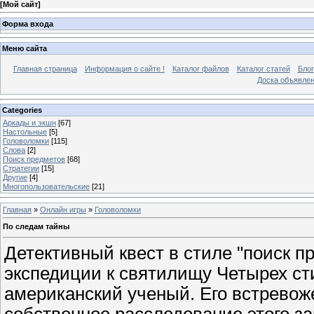
[
Мой сайт
]
Форма входа
Меню сайта
Главная страница
Информация о сайте !
Каталог файлов
Каталог статей
Блог
Доска объявле
Categories
Аркады и экшн
[67]
Настольные
[5]
Головоломки
[115]
Слова
[2]
Поиск предметов
[68]
Стратегии
[15]
Другие
[4]
Многопользовательские
[21]
Главная
»
Онлайн игры
»
Головоломки
По следам тайны
Детективный квест в стиле "поиск п
экспедиции к святилищу Четырех ст
американский ученый. Его встревож
собственное расследование этого за